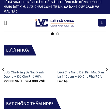
Skip
LÊ HÀ VINA CHUYÊN PHÂN PHỐI VÀ GIA CÔNG CÁC DÒNG LƯỚI CHE
NẮNG DỆT KIM, LƯỚI CHẮN CÔNG TRÌNH; ĐA DẠNG QUY CÁCH VÀ
to
MÀU SẮC
content
LƯỚI NHỰA
Lưới Che Nắng Đa Sắc Xanh
Lưới Che Nắng Dệt Kim Màu Xanh
Dương – Độ Che Phủ 90%
Lá 140gsm – Độ Che Phủ 70%
22.000
VNĐ
–
264.000
VNĐ
Liên hệ
BẠT CHỐNG THẤM HDPE